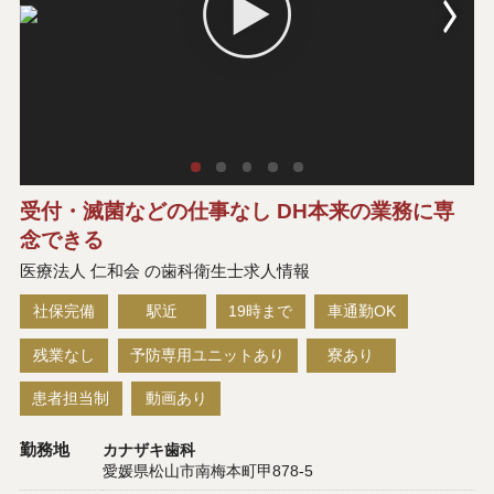
受付・滅菌などの仕事なし DH本来の業務に専
念できる
医療法人 仁和会 の歯科衛生士求人情報
社保完備
駅近
19時まで
車通勤OK
残業なし
予防専用ユニットあり
寮あり
患者担当制
動画あり
勤務地
カナザキ歯科
愛媛県松山市南梅本町甲878-5