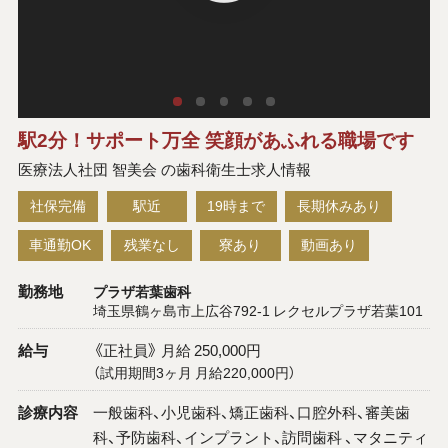
駅2分！サポート万全 笑顔があふれる職場です
医療法人社団 智美会 の歯科衛生士求人情報
社保完備
駅近
19時まで
長期休みあり
車通勤OK
残業なし
寮あり
動画あり
勤務地
プラザ若葉歯科
埼玉県鶴ヶ島市上広谷792-1 レクセルプラザ若葉101
給与
《正社員》 月給 250,000円
（試用期間3ヶ月 月給220,000円）
診療内容
一般歯科、小児歯科、矯正歯科、口腔外科、審美歯
科、予防歯科、インプラント、訪問歯科 、マタニティ