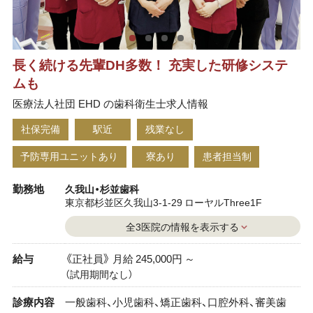
長く続ける先輩DH多数！ 充実した研修システ
ムも
医療法人社団 EHD の歯科衛生士求人情報
社保完備
駅近
残業なし
予防専用ユニットあり
寮あり
患者担当制
勤務地
久我山・杉並歯科
東京都杉並区久我山3-1-29 ローヤルThree1F
全3医院の情報を表示する
給与
《正社員》 月給 245,000円 ～
（試用期間なし）
診療内容
一般歯科、小児歯科、矯正歯科、口腔外科、審美歯