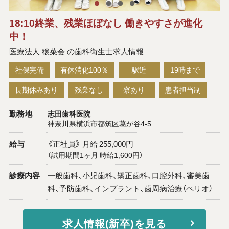
18:10終業、残業ほぼなし 働きやすさが進化
中！
医療法人 穣菜会 の歯科衛生士求人情報
社保完備
有休消化100％
駅近
19時まで
長期休みあり
残業なし
寮あり
患者担当制
勤務地
志田歯科医院
神奈川県横浜市都筑区葛が谷4-5
給与
《正社員》 月給 255,000円
（試用期間1ヶ月 時給1,600円）
診療内容
一般歯科、小児歯科、矯正歯科、口腔外科、審美歯
科、予防歯科、インプラント、歯周病治療（ペリオ）
求人情報(新卒)を見る