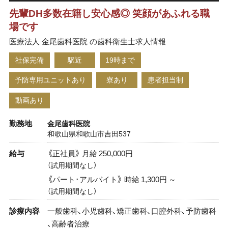
先輩DH多数在籍し安心感◎ 笑顔があふれる職
場です
医療法人 金尾歯科医院 の歯科衛生士求人情報
社保完備
駅近
19時まで
予防専用ユニットあり
寮あり
患者担当制
動画あり
勤務地
金尾歯科医院
和歌山県和歌山市吉田537
給与
《正社員》 月給 250,000円
（試用期間なし）
《パート･アルバイト》 時給 1,300円 ～
（試用期間なし）
診療内容
一般歯科、小児歯科、矯正歯科、口腔外科、予防歯科
、高齢者治療