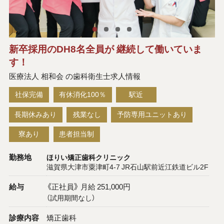
新卒採用のDH8名全員が 継続して働いていま
す！
医療法人 相和会 の歯科衛生士求人情報
社保完備
有休消化100％
駅近
長期休みあり
残業なし
予防専用ユニットあり
寮あり
患者担当制
勤務地
ほりい矯正歯科クリニック
滋賀県大津市粟津町4-7 JR石山駅前近江鉄道ビル2F
給与
《正社員》 月給 251,000円
（試用期間なし）
診療内容
矯正歯科