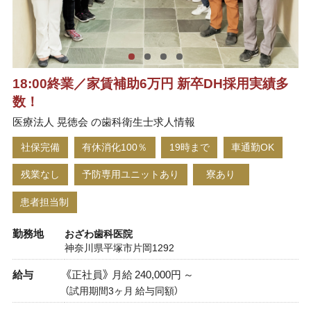
18:00終業／家賃補助6万円 新卒DH採用実績多
数！
医療法人 晃徳会 の歯科衛生士求人情報
社保完備
有休消化100％
19時まで
車通勤OK
残業なし
予防専用ユニットあり
寮あり
患者担当制
勤務地
おざわ歯科医院
神奈川県平塚市片岡1292
給与
《正社員》 月給 240,000円 ～
（試用期間3ヶ月 給与同額）