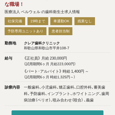
な職場！
医療法人 ベルウェル の歯科衛生士求人情報
社保完備
19時まで
車通勤OK
残業なし
予防専用ユニットあり
患者担当制
勤務地
クレア歯科クリニック
和歌山県和歌山市平井108-7
給与
《正社員》 月給 230,000円
（試用期間6ヶ月 月給223,000円）
《パート･アルバイト》 時給 1,400円 ～
（試用期間6ヶ月 時給1,325円～）
診療内容
一般歯科、小児歯科、矯正歯科、口腔外科、審美歯
科、予防歯科、インプラント、ホワイトニング、歯周
病治療（ペリオ）、咬み合わせ（咬合） 、義歯