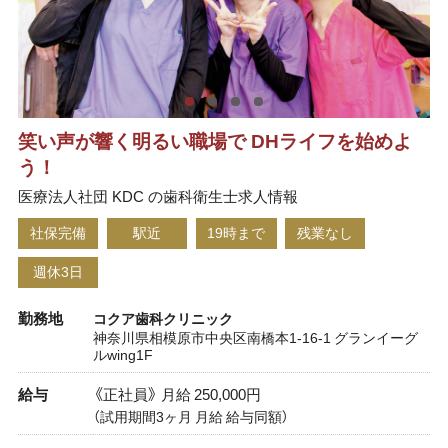
笑い声が響く明るい職場で DHライフを始めよ
う！
医療法人社団 KDC の歯科衛生士求人情報
社保完備
駅近
19時まで
残業なし
週休3日
勤務地
コクア歯科クリニック
神奈川県相模原市中央区南橋本1-16-1 グランイーグ
ルwing1F
給与
《正社員》 月給 250,000円
（試用期間3ヶ月 月給 給与同額）