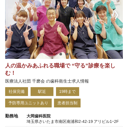
人の温かみあふれる職場で “守る”診療を楽し
む！
医療法人社団 千磨会 の歯科衛生士求人情報
社保完備
駅近
19時まで
予防専用ユニットあり
患者担当制
勤務地
大岡歯科医院
埼玉県さいたま市南区南浦和2-42-19 アリビル1・2F