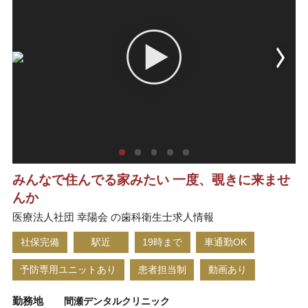
みんなで住んでる家みたい 一度、覗きに来ませ
んか
医療法人社団 幸陽会 の歯科衛生士求人情報
社保完備
駅近
19時まで
車通勤OK
予防専用ユニットあり
患者担当制
動画あり
勤務地
間瀬デンタルクリニック