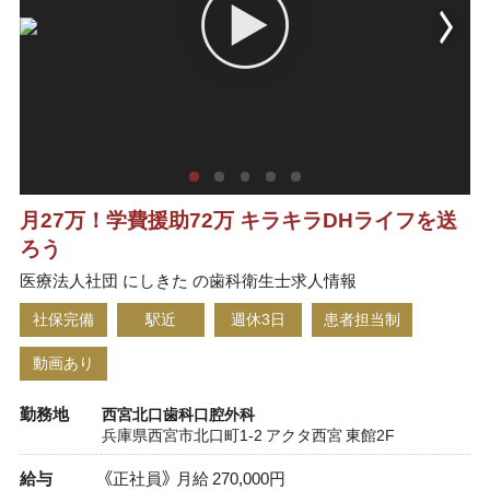
月27万！学費援助72万 キラキラDHライフを送
ろう
医療法人社団 にしきた の歯科衛生士求人情報
社保完備
駅近
週休3日
患者担当制
動画あり
勤務地
西宮北口歯科口腔外科
兵庫県西宮市北口町1-2 アクタ西宮 東館2F
給与
《正社員》 月給 270,000円