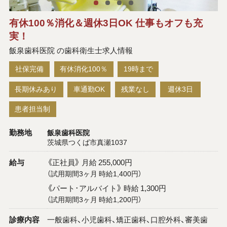
有休100％消化＆週休3日OK 仕事もオフも充
実！
飯泉歯科医院 の歯科衛生士求人情報
社保完備
有休消化100％
19時まで
長期休みあり
車通勤OK
残業なし
週休3日
患者担当制
勤務地
飯泉歯科医院
茨城県つくば市真瀬1037
給与
《正社員》 月給 255,000円
（試用期間3ヶ月 時給1,400円）
《パート･アルバイト》 時給 1,300円
（試用期間3ヶ月 時給1,200円）
診療内容
一般歯科、小児歯科、矯正歯科、口腔外科、審美歯