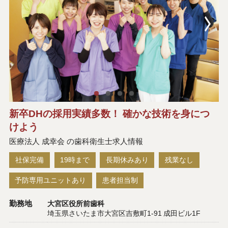
新卒DHの採用実績多数！ 確かな技術を身につ
けよう
医療法人 成幸会 の歯科衛生士求人情報
社保完備
19時まで
長期休みあり
残業なし
予防専用ユニットあり
患者担当制
勤務地
大宮区役所前歯科
埼玉県さいたま市大宮区吉敷町1-91 成田ビル1F