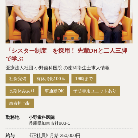
「シスター制度」を採用！ 先輩DHと二人三脚
で学ぶ
医療法人社団 小野歯科医院 の歯科衛生士求人情報
社保完備
有休消化100％
19時まで
長期休みあり
車通勤OK
予防専用ユニットあり
患者担当制
勤務地
小野歯科医院
兵庫県加東市社903-1
給与
《正社員》 月給 250,000円