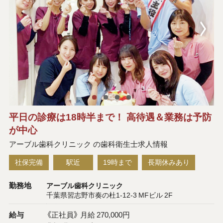
平日の診療は18時半まで！ 高待遇＆業務は予防
が中心
アーブル歯科クリニック の歯科衛生士求人情報
社保完備
駅近
19時まで
長期休みあり
勤務地
アーブル歯科クリニック
千葉県習志野市奏の杜1-12-3 MFビル 2F
給与
《正社員》 月給 270,000円