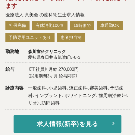
ます
医療法人 真美会 の歯科衛生士求人情報
社保完備
有休消化100％
19時まで
車通勤OK
予防専用ユニットあり
患者担当制
勤務地
森川歯科クリニック
愛知県春日井市気噴町5-8-3
給与
《正社員》 月給 270,000円
（試用期間3ヶ月 給与同額）
診療内容
一般歯科、小児歯科、矯正歯科、審美歯科、予防歯
科、インプラント、ホワイトニング、歯周病治療（ペ
リオ）、訪問歯科
求人情報(新卒)を見る