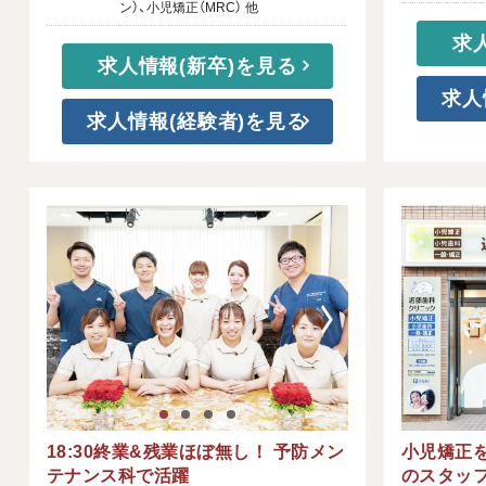
ン）、小児矯正（MRC） 他
求
求人情報(新卒)を見る
求人
求人情報(経験者)を見る
18:30終業&残業ほぼ無し！ 予防メン
小児矯正を
テナンス科で活躍
のスタッ