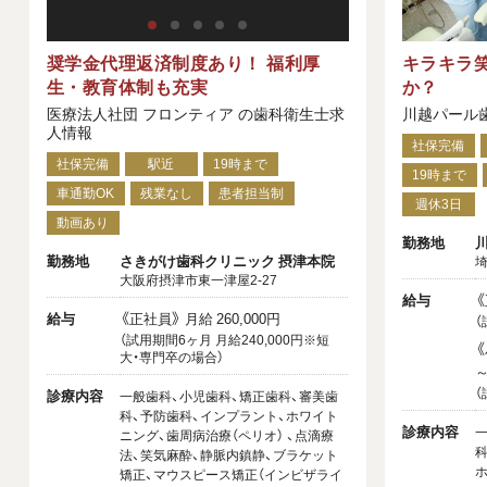
奨学金代理返済制度あり！ 福利厚
キラキラ
生・教育体制も充実
か？
医療法人社団 フロンティア の歯科衛生士求
川越パール
人情報
社保完備
社保完備
駅近
19時まで
19時まで
車通勤OK
残業なし
患者担当制
週休3日
動画あり
勤務地
勤務地
さきがけ歯科クリニック 摂津本院
埼
大阪府摂津市東一津屋2-27
給与
《
給与
《正社員》 月給 260,000円
（
（試用期間6ヶ月 月給240,000円※短
《
大・専門卒の場合）
（
診療内容
一般歯科、小児歯科、矯正歯科、審美歯
科、予防歯科、インプラント、ホワイト
診療内容
一
ニング、歯周病治療（ペリオ） 、点滴療
科
法、笑気麻酔、静脈内鎮静、ブラケット
ホ
矯正、マウスピース矯正（インビザライ