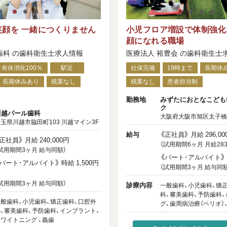
笑顔を 一緒につくりません
小児フロア増設で体制強化
顔になれる職場
歯科 の歯科衛生士求人情報
医療法人 裕豊会 の歯科衛生士
有休消化100％
駅近
社保完備
19時まで
長期休
長期休みあり
残業なし
残業なし
患者担当制
勤務地
みずたにおとなこども
ク
川越パール歯科
大阪府大阪市旭区太子橋1-1
玉県川越市脇田町103 川越マイン3F
給与
《正社員》 月給 296,00
正社員》 月給 240,000円
（試用期間6ヶ月 月給283,
試用期間3ヶ月 給与同額）
《パート･アルバイト》 時
パート･アルバイト》 時給 1,500円
（試用期間3ヶ月 給与同額
～
試用期間3ヶ月 給与同額）
診療内容
一般歯科、小児歯科、矯
科、審美歯科、予防歯科
般歯科、小児歯科、矯正歯科、口腔外
グ、歯周病治療（ペリオ）
、審美歯科、予防歯科、インプラント、
ワイトニング 、義歯