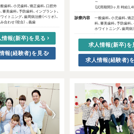
～
般歯科、小児歯科、矯正歯科、口腔外
（試用期間3ヶ月 時給1,4
、審美歯科、予防歯科、インプラント、
ワイトニング、歯周病治療（ペリオ）、
診療内容
一般歯科、小児歯科、矯
み合わせ（咬合） 、義歯
科、審美歯科、予防歯科、
ホワイトニング、歯周病
人情報(新卒)を見る
求人情報(新卒)を
情報(経験者)を見る
求人情報(経験者)