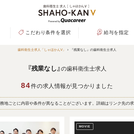
Powered by
こだわり条件を選択
給与を指定
歯科衛生士求人「しゃほかんV」
›
『残業なし』の歯科衛生士求人
『残業なし』
の歯科衛生士求人
84
件の求人情報が見つかりました
務地ごとに内容や条件が異なることがございます。
詳細はリンク先の求
MOVIE