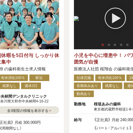
休暇を5日付与 しっかり休
小児を中心に増患中！ パ
に集中
囲気が自慢
PB の歯科衛生士求人情報
医療法人社団 桜翔会 の歯科衛
有休消化100％
駅近
社保完備
有休消化100％
1
残業なし
週休3日
長期休みあり
残業なし
週
動画あり
中央林間デンタルクリニック
奈川県大和市中央林間4-16-22
勤務地
桜堤あみの歯科
東京都武蔵野市桜堤1-8-
全3医院の情報を表示する
給与
《正社員》 月給 240,00
正社員》 月給 300,000円
《パート･アルバイト》 時
試用期間なし）