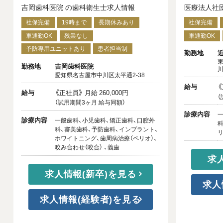
吉岡歯科医院 の歯科衛生士求人情報
医療法人社
社保完備
19時まで
長期休みあり
社保完備
車通勤OK
残業なし
車通勤OK
予防専用ユニットあり
患者担当制
勤務地
東
勤務地
吉岡歯科医院
川
愛知県名古屋市中川区太平通2-38
給与
《
給与
《正社員》 月給 260,000円
（
（試用期間3ヶ月 給与同額）
診療内容
一
診療内容
一般歯科、小児歯科、矯正歯科、口腔外
科
科、審美歯科、予防歯科、インプラント、
リ
ホワイトニング、歯周病治療（ペリオ）、
咬み合わせ（咬合） 、義歯
求
求人情報(新卒)を見る
求人
求人情報(経験者)を見る