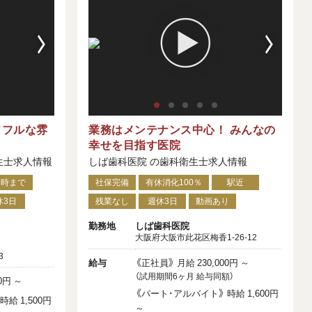
ワフルな雰
業務はメンテナンス中心！ みんなの
幸せを目指す医院
生士求人情報
しば歯科医院 の歯科衛生士求人情報
9時まで
社保完備
有休消化100％
駅近
休3日
残業なし
週休3日
動画あり
勤務地
しば歯科医院
大阪府大阪市此花区梅香1-26-12
3
給与
《正社員》 月給 230,000円 ～
（試用期間6ヶ月 給与同額）
0円 ～
《パート･アルバイト》 時給 1,600円
給 1,500円
～