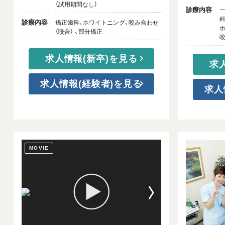
（試用期間なし）
診療内容
一
科
診療内容
矯正歯科、ホワイトニング、咬み合わせ
ホ
（咬合） 、部分矯正
咬
求人情報(新卒)を見る
求
求人情報(経験者)を見る
求人
MOVIE