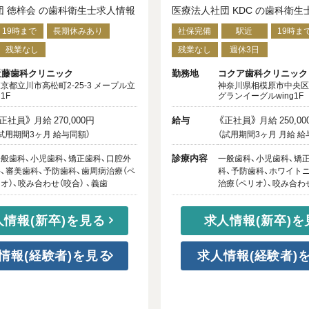
団 徳梓会 の歯科衛生士求人情報
医療法人社団 KDC の歯科衛生
19時まで
長期休みあり
社保完備
駅近
19時ま
残業なし
残業なし
週休3日
勤務地
近藤歯科クリニック
コクア歯科クリニック
京都立川市高松町2-25-3 メープル立
神奈川県相模原市中央区南
1F
グランイーグルwing1F
正社員》 月給 270,000円
給与
《正社員》 月給 250,00
試用期間3ヶ月 給与同額）
（試用期間3ヶ月 月給 給
診療内容
般歯科、小児歯科、矯正歯科、口腔外
一般歯科、小児歯科、矯
、審美歯科、予防歯科、歯周病治療（ペ
科、予防歯科、ホワイト
オ）、咬み合わせ（咬合） 、義歯
治療（ペリオ）、咬み合わせ
人情報(新卒)を見る
求人情報(新卒)を
情報(経験者)を見る
求人情報(経験者)