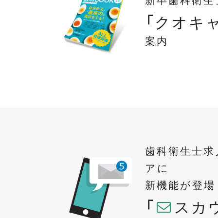
「クオキ
案内
歯科衛生士求
アに
新機能
が登場
「
スカ