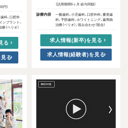
（試用期間6ヶ月 給与同額）
00円）
診療内容
一般歯科、小児歯科、口腔外科、審美歯
正歯科、口腔外
科、予防歯科、ホワイトニング、歯周病
インプラント、
治療（ペリオ）、咬み合わせ（咬合）
治療（ペリオ）
求人情報(新卒)を見る
見る
求人情報(経験者)を見る
を見る
MOVIE