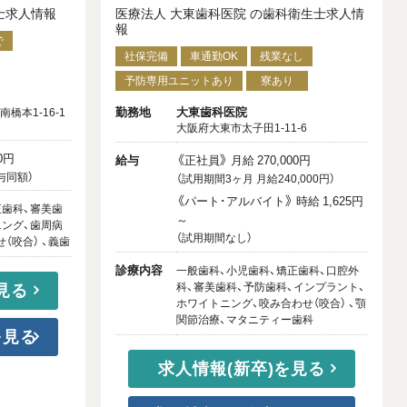
士求人情報
医療法人 大東歯科医院 の歯科衛生士求人情
報
で
社保完備
車通勤OK
残業なし
予防専用ユニットあり
寮あり
勤務地
大東歯科医院
橋本1-16-1
大阪府大東市太子田1-11-6
0円
給与
《正社員》 月給 270,000円
与同額）
（試用期間3ヶ月 月給240,000円）
《パート･アルバイト》 時給 1,625円
正歯科、審美歯
～
ニング、歯周病
（試用期間なし）
（咬合） 、義歯
診療内容
一般歯科、小児歯科、矯正歯科、口腔外
科、審美歯科、予防歯科、インプラント、
見る
ホワイトニング、咬み合わせ（咬合） 、顎
関節治療、マタニティー歯科
を見る
求人情報(新卒)を見る