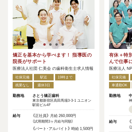
矯正を基本から学べます！ 指導医の
有休＋特別
院長がサポート
んで仕事
医療法人社団 仁美会 の歯科衛生士求人情報
医療法人 N
社保完備
駅近
19時まで
社保完備
残業なし
週休3日
車通勤OK
勤務地
勤務地
さとう矯正歯科
東京都新宿区高田馬場3-3-1 ユニオン
神
駅前ビル4F
給与
《正社員》 月給 260,000円
給与
《
（試用期間3ヶ月給与同額）
（
《パート･アルバイト》 時給 1,500円