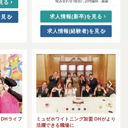
咬み合わせ（咬合）、訪問歯科 、義歯
見る
求人情報(新卒)を見る
を見る
求人情報(経験者)を見る
 DHライフ
ミュゼホワイトニング加盟 DHがより
活躍できる職場に