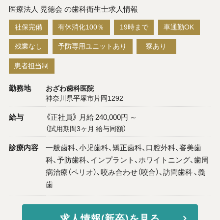
医療法人 晃徳会 の歯科衛生士求人情報
社保完備
有休消化100％
19時まで
車通勤OK
残業なし
予防専用ユニットあり
寮あり
患者担当制
勤務地
おざわ歯科医院
神奈川県平塚市片岡1292
給与
《正社員》 月給 240,000円 ～
（試用期間3ヶ月 給与同額）
診療内容
一般歯科、小児歯科、矯正歯科、口腔外科、審美歯
科、予防歯科、インプラント、ホワイトニング、歯周
病治療（ペリオ）、咬み合わせ（咬合）、訪問歯科 、義
歯
求人情報(新卒)を見る