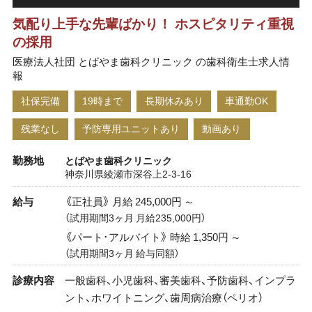
気配り上手な先輩ばかり！ ホスピタリティ重視
の採用
医療法人社団 とばやま歯科クリニック の歯科衛生士求人情
報
社保完備
19時まで
長期休みあり
車通勤OK
残業なし
予防専用ユニットあり
動画あり
勤務地
とばやま歯科クリニック
神奈川県綾瀬市深谷上2-3-16
給与
《正社員》 月給 245,000円 ～
（試用期間3ヶ月 月給235,000円）
《パート･アルバイト》 時給 1,350円 ～
（試用期間3ヶ月 給与同額）
診療内容
一般歯科、小児歯科、審美歯科、予防歯科、インプラ
ント、ホワイトニング、歯周病治療（ペリオ）