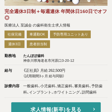
完全週休3日制＋毎週連休 年間休日160日でオフ
◎
医療法人 至誠会 の歯科衛生士求人情報
社保完備
車通勤OK
予防専用ユニットあり
週休3日
患者担当制
勤務地
たんぽぽ歯科
神奈川県海老名市河原口3-20-12
給与
《正社員》 月給 262,500円
（試用期間3ヶ月 給与同額）
診療内容
一般歯科、小児歯科、矯正歯科、審美歯科、予防歯
科、インプラント、ホワイトニング、訪問歯科
求人情報(新卒)を見る