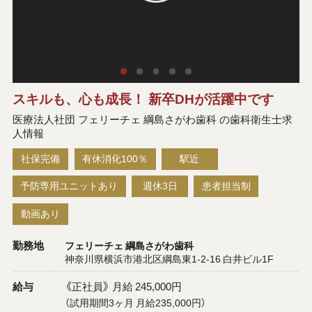
スキルも、心も成長！ 新卒DHが活躍中です
医療法人社団 フェリーチェ 綱島さがわ歯科 の歯科衛生士求
人情報
社保完備
有休消化100％
駅近
予防専用ユニットあり
週休3日
患者担当制
動画あり
勤務地
フェリーチェ 綱島さがわ歯科
神奈川県横浜市港北区綱島東1-2-16 白井ビル1F
給与
《正社員》 月給 245,000円
（試用期間3ヶ月 月給235,000円）