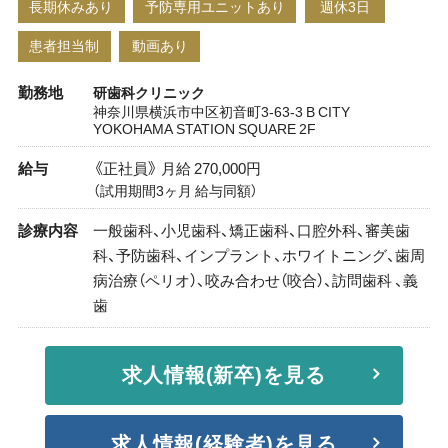
長期休みあり
予防専用ユニットあり
週休3日
患者担当制
動画あり
勤務地
研歯科クリニック
神奈川県横浜市中区初音町3-63-3 B CITY
YOKOHAMA STATION SQUARE 2F
給与
《正社員》 月給 270,000円
（試用期間3ヶ月 給与同額）
診療内容
一般歯科、小児歯科、矯正歯科、口腔外科、審美歯
科、予防歯科、インプラント、ホワイトニング、歯周
病治療（ペリオ）、咬み合わせ（咬合）、訪問歯科 、義
歯
求人情報(新卒)を見る
求人情報(経験者)を見る