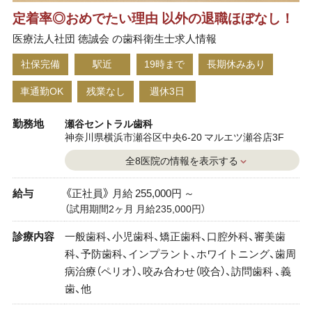
定着率◎おめでたい理由 以外の退職ほぼなし！
医療法人社団 徳誠会 の歯科衛生士求人情報
社保完備
駅近
19時まで
長期休みあり
車通勤OK
残業なし
週休3日
勤務地
瀬谷セントラル歯科
神奈川県横浜市瀬谷区中央6-20 マルエツ瀬谷店3F
全8医院の情報を表示する
給与
《正社員》 月給 255,000円 ～
（試用期間2ヶ月 月給235,000円）
診療内容
一般歯科、小児歯科、矯正歯科、口腔外科、審美歯
科、予防歯科、インプラント、ホワイトニング、歯周
病治療（ペリオ）、咬み合わせ（咬合）、訪問歯科 、義
歯、他