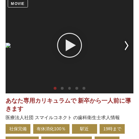
MOVIE
あなた専用カリキュラムで 新卒から一人前に導
きます
医療法人社団 スマイルコネクト の歯科衛生士求人情報
社保完備
有休消化100％
駅近
19時まで