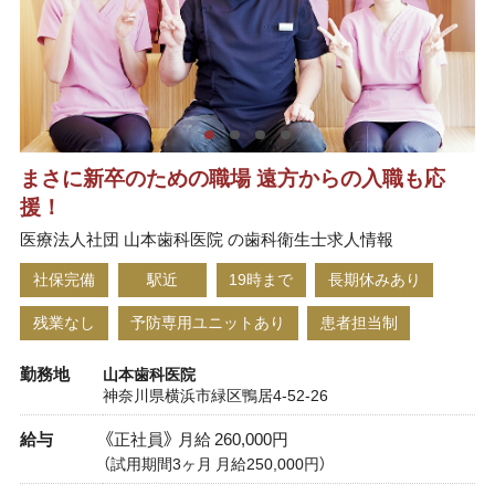
まさに新卒のための職場 遠方からの入職も応
援！
医療法人社団 山本歯科医院 の歯科衛生士求人情報
社保完備
駅近
19時まで
長期休みあり
残業なし
予防専用ユニットあり
患者担当制
勤務地
山本歯科医院
神奈川県横浜市緑区鴨居4-52-26
給与
《正社員》 月給 260,000円
（試用期間3ヶ月 月給250,000円）