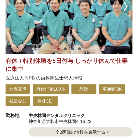
有休＋特別休暇を5日付与 しっかり休んで仕事
に集中
医療法人 NPB の歯科衛生士求人情報
社保完備
有休消化100％
駅近
車通勤OK
残業なし
週休3日
勤務地
中央林間デンタルクリニック
神奈川県大和市中央林間4-16-22
全3医院の情報を表示する