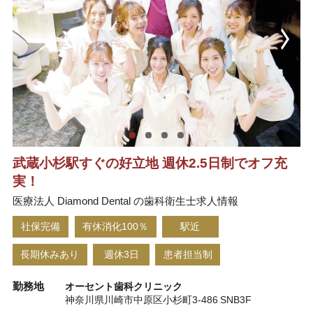
武蔵小杉駅すぐの好立地 週休2.5日制でオフ充
実！
医療法人 Diamond Dental の歯科衛生士求人情報
社保完備
有休消化100％
駅近
長期休みあり
週休3日
患者担当制
勤務地
オーセント歯科クリニック
神奈川県川崎市中原区小杉町3-486 SNB3F