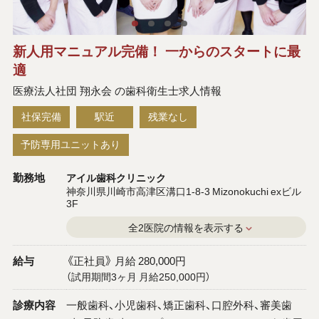
新人用マニュアル完備！ 一からのスタートに最
適
医療法人社団 翔永会 の歯科衛生士求人情報
社保完備
駅近
残業なし
予防専用ユニットあり
勤務地
アイル歯科クリニック
神奈川県川崎市高津区溝口1-8-3 Mizonokuchi exビル
3F
全2医院の情報を表示する
給与
《正社員》 月給 280,000円
（試用期間3ヶ月 月給250,000円）
診療内容
一般歯科、小児歯科、矯正歯科、口腔外科、審美歯