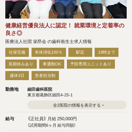
健康経営優良法人に認定！ 就業環境と定着率の
良さ◎
医療法人社団 栄昂会 の歯科衛生士求人情報
社保完備
有休消化100％
駅近
19時まで
長期休みあり
車通勤OK
予防専用ユニットあり
週休3日
患者担当制
勤務地
細田歯科医院
東京都葛飾区細田4-25-1
全2医院の情報を表示する
給与
《正社員》 月給 250,000円
（試用期間6ヶ月 給与同額）