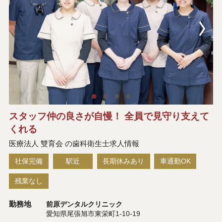
スタッフ仲の良さが自慢！ 全員で見守り支えて
くれる
医療法人 雙育会 の歯科衛生士求人情報
社保完備
駅近
長期休みあり
車通勤OK
残業なし
勤務地
前原デンタルクリニック
愛知県尾張旭市東栄町1-10-19