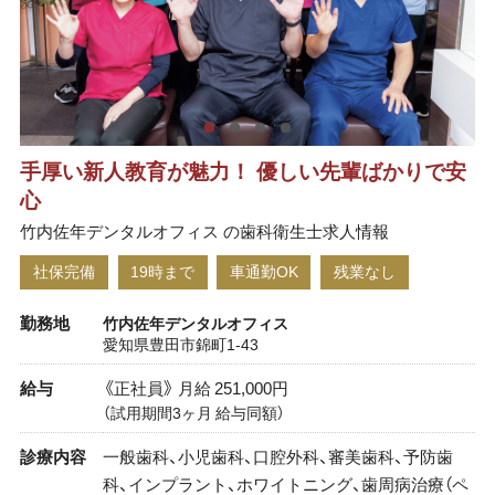
手厚い新人教育が魅力！ 優しい先輩ばかりで安
心
竹内佐年デンタルオフィス の歯科衛生士求人情報
社保完備
19時まで
車通勤OK
残業なし
勤務地
竹内佐年デンタルオフィス
愛知県豊田市錦町1-43
給与
《正社員》 月給 251,000円
（試用期間3ヶ月 給与同額）
診療内容
一般歯科、小児歯科、口腔外科、審美歯科、予防歯
科、インプラント、ホワイトニング、歯周病治療（ペ