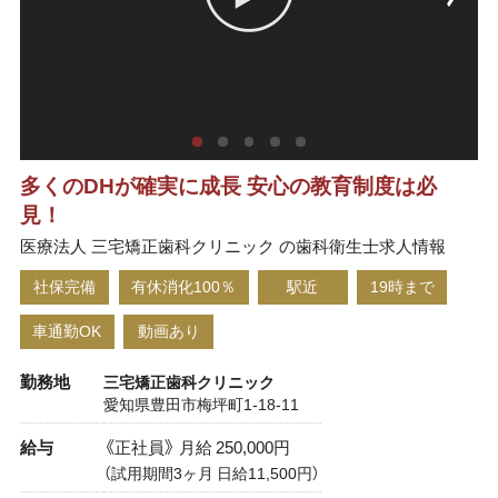
多くのDHが確実に成長 安心の教育制度は必
見！
医療法人 三宅矯正歯科クリニック の歯科衛生士求人情報
社保完備
有休消化100％
駅近
19時まで
車通勤OK
動画あり
勤務地
三宅矯正歯科クリニック
愛知県豊田市梅坪町1-18-11
給与
《正社員》 月給 250,000円
（試用期間3ヶ月 日給11,500円）