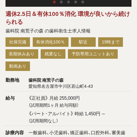
週休2.5日＆有休100％消化 環境が良いから続け
られる
歯科院 南荒子の森 の歯科衛生士求人情報
社保完備
有休消化100％
駅近
19時まで
長期休みあり
残業なし
予防専用ユニットあり
動画あり
勤務地
歯科院 南荒子の森
愛知県名古屋市中川区若山町4-43
給与
《正社員》 月給 255,000円
（試用期間1ヶ月 給与同額）
《パート･アルバイト》 時給 1,450円 ～
（試用期間なし）
診療内容
一般歯科、小児歯科、矯正歯科、口腔外科、審美歯