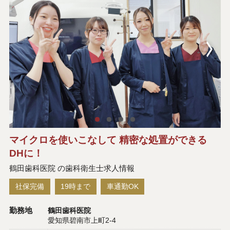
マイクロを使いこなして 精密な処置ができる
DHに！
鶴田歯科医院 の歯科衛生士求人情報
社保完備
19時まで
車通勤OK
勤務地
鶴田歯科医院
愛知県碧南市上町2-4