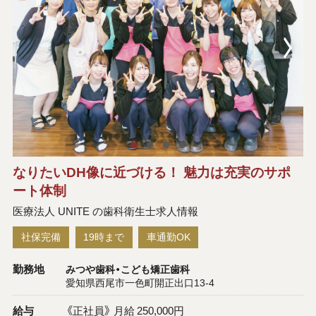
なりたいDH像に近づける！ 魅力は充実のサポ
ート体制
医療法人 UNITE の歯科衛生士求人情報
社保完備
19時まで
車通勤OK
勤務地
みつや歯科・こども矯正歯科
愛知県西尾市一色町開正出口13-4
給与
《正社員》 月給 250,000円