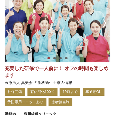
充実した研修で一人前に！ オフの時間も楽しめ
ます
医療法人 真美会 の歯科衛生士求人情報
社保完備
有休消化100％
19時まで
車通勤OK
予防専用ユニットあり
患者担当制
勤務地
森川歯科クリニック