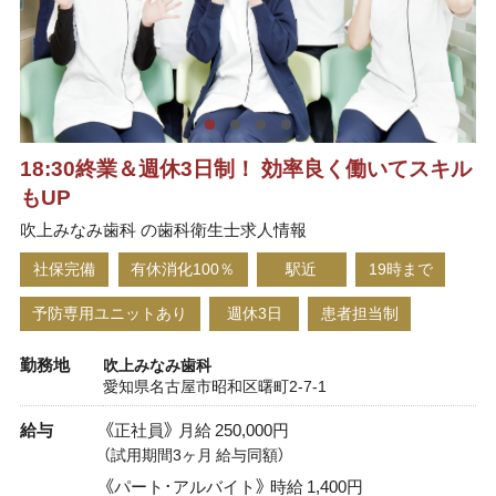
18:30終業＆週休3日制！ 効率良く働いてスキル
もUP
吹上みなみ歯科 の歯科衛生士求人情報
社保完備
有休消化100％
駅近
19時まで
予防専用ユニットあり
週休3日
患者担当制
勤務地
吹上みなみ歯科
愛知県名古屋市昭和区曙町2-7-1
給与
《正社員》 月給 250,000円
（試用期間3ヶ月 給与同額）
《パート･アルバイト》 時給 1,400円