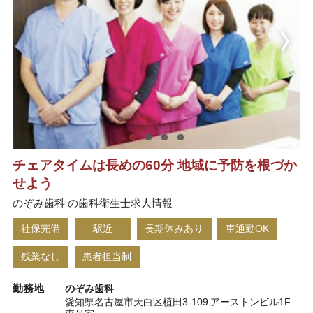
チェアタイムは長めの60分 地域に予防を根づか
せよう
のぞみ歯科 の歯科衛生士求人情報
社保完備
駅近
長期休みあり
車通勤OK
残業なし
患者担当制
勤務地
のぞみ歯科
愛知県名古屋市天白区植田3-109 アーストンビル1F