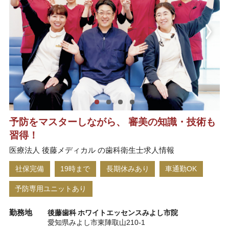
予防をマスターしながら、 審美の知識・技術も
習得！
医療法人 後藤メディカル の歯科衛生士求人情報
社保完備
19時まで
長期休みあり
車通勤OK
予防専用ユニットあり
勤務地
後藤歯科 ホワイトエッセンスみよし市院
愛知県みよし市東陣取山210-1