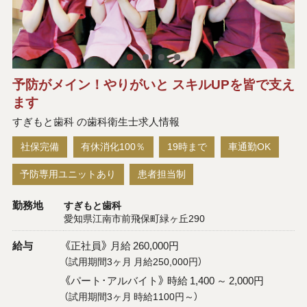
予防がメイン！やりがいと スキルUPを皆で支え
ます
すぎもと歯科 の歯科衛生士求人情報
社保完備
有休消化100％
19時まで
車通勤OK
予防専用ユニットあり
患者担当制
勤務地
すぎもと歯科
愛知県江南市前飛保町緑ヶ丘290
給与
《正社員》 月給 260,000円
（試用期間3ヶ月 月給250,000円）
《パート･アルバイト》 時給 1,400 ～ 2,000円
（試用期間3ヶ月 時給1100円～）