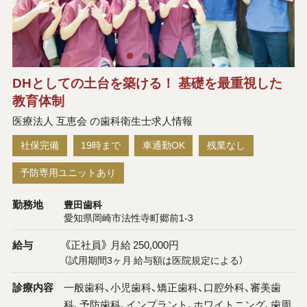
DHとしての土台を築ける！ 基礎を最重視した
教育体制
医療法人 互恵会 の歯科衛生士求人情報
社保完備
19時まで
車通勤OK
残業なし
予防専用ユニットあり
勤務地
豊田歯科
愛知県岡崎市法性寺町郷前1-3
給与
《正社員》 月給 250,000円
（試用期間3ヶ月 給与額は医院規定による）
診療内容
一般歯科、小児歯科、矯正歯科、口腔外科、審美歯
科、予防歯科、インプラント、ホワイトニング、歯周