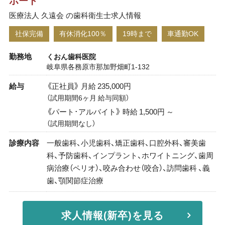
ポート
医療法人 久遠会 の歯科衛生士求人情報
社保完備
有休消化100％
19時まで
車通勤OK
勤務地
くおん歯科医院
岐阜県各務原市那加野畑町1-132
給与
《正社員》 月給 235,000円
（試用期間6ヶ月 給与同額）
《パート･アルバイト》 時給 1,500円 ～
（試用期間なし）
診療内容
一般歯科、小児歯科、矯正歯科、口腔外科、審美歯
科、予防歯科、インプラント、ホワイトニング、歯周
病治療（ペリオ）、咬み合わせ（咬合）、訪問歯科 、義
歯、顎関節症治療
求人情報(新卒)を見る