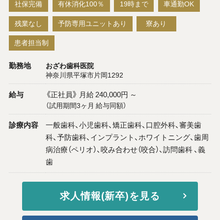
社保完備
有休消化100％
19時まで
車通勤OK
残業なし
予防専用ユニットあり
寮あり
患者担当制
勤務地
おざわ歯科医院
神奈川県平塚市片岡1292
給与
《正社員》 月給 240,000円 ～
（試用期間3ヶ月 給与同額）
診療内容
一般歯科、小児歯科、矯正歯科、口腔外科、審美歯
科、予防歯科、インプラント、ホワイトニング、歯周
病治療（ペリオ）、咬み合わせ（咬合）、訪問歯科 、義
歯
求人情報(新卒)を見る