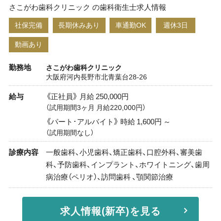
さこがわ歯科クリニック の歯科衛生士求人情報
社保完備
長期休みあり
車通勤OK
週休3日
動画あり
勤務地
さこがわ歯科クリニック
大阪府河内長野市北青葉台28-26
給与
《正社員》 月給 250,000円
（試用期間3ヶ月 月給220,000円）
《パート･アルバイト》 時給 1,600円 ～
（試用期間なし）
診療内容
一般歯科、小児歯科、矯正歯科、口腔外科、審美歯
科、予防歯科、インプラント、ホワイトニング、歯周
病治療（ペリオ）、訪問歯科 、顎関節治療
求人情報(新卒)を見る