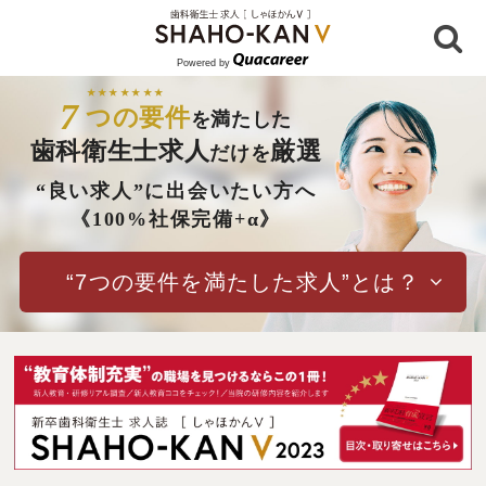
Powered by
7
つの要件
を満たした
歯科衛生士求人
厳選
だけを
“良い求人”に出会いたい方へ
《100%社保完備+α》
“7つの要件を満たした求人”とは？