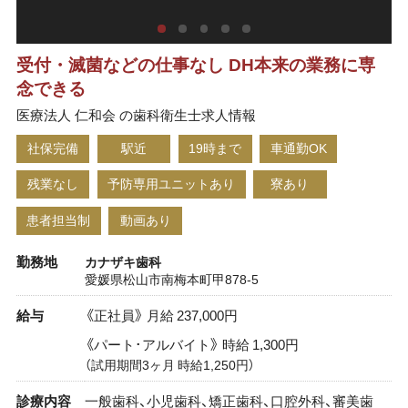
受付・滅菌などの仕事なし DH本来の業務に専
念できる
医療法人 仁和会 の歯科衛生士求人情報
社保完備
駅近
19時まで
車通勤OK
残業なし
予防専用ユニットあり
寮あり
患者担当制
動画あり
勤務地
カナザキ歯科
愛媛県松山市南梅本町甲878-5
給与
《正社員》 月給 237,000円
《パート･アルバイト》 時給 1,300円
（試用期間3ヶ月 時給1,250円）
診療内容
一般歯科、小児歯科、矯正歯科、口腔外科、審美歯