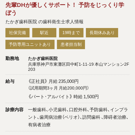
先輩DHが優しくサポート！ 予防をじっくり学
ぼう
たかぎ歯科医院 の歯科衛生士求人情報
社保完備
駅近
19時まで
長期休みあり
予防専用ユニットあり
患者担当制
勤務地
たかぎ歯科医院
兵庫県神戸市東灘区田中町1-11-19 本山マンション2F
203
給与
《正社員》 月給 235,000円
（試用期間3ヶ月 月給200,000円）
《パート･アルバイト》 時給 1,500円
診療内容
一般歯科、小児歯科、口腔外科、予防歯科、インプラ
ント、歯周病治療（ペリオ）、訪問歯科 、障碍者治療、
有病者治療