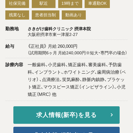
社保完備
駅近
19時まで
車通勤OK
残業なし
患者担当制
動画あり
勤務地
さきがけ歯科クリニック 摂津本院
大阪府摂津市東一津屋2-27
給与
《正社員》 月給 260,000円
（試用期間6ヶ月 月給240,000円※短大・専門卒の場合）
診療内容
一般歯科、小児歯科、矯正歯科、審美歯科、予防歯
科、インプラント、ホワイトニング、歯周病治療（ペ
リオ） 、点滴療法、笑気麻酔、静脈内鎮静、ブラケッ
ト矯正、マウスピース矯正（インビザライン）、小児
矯正（MRC） 他
求人情報(新卒)を見る