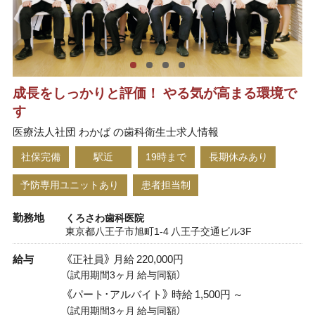
成長をしっかりと評価！ やる気が高まる環境で
す
医療法人社団 わかば の歯科衛生士求人情報
社保完備
駅近
19時まで
長期休みあり
予防専用ユニットあり
患者担当制
勤務地
くろさわ歯科医院
東京都八王子市旭町1-4 八王子交通ビル3F
給与
《正社員》 月給 220,000円
（試用期間3ヶ月 給与同額）
《パート･アルバイト》 時給 1,500円 ～
（試用期間3ヶ月 給与同額）