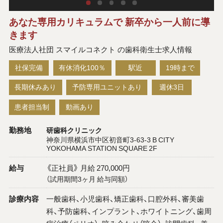
あなた専用カリキュラムで 新卒から一人前に導
きます
医療法人社団 スマイルコネクト の歯科衛生士求人情報
社保完備
有休消化100％
駅近
19時まで
長期休みあり
予防専用ユニットあり
週休3日
患者担当制
動画あり
勤務地
研歯科クリニック
神奈川県横浜市中区初音町3-63-3 B CITY
YOKOHAMA STATION SQUARE 2F
給与
《正社員》 月給 270,000円
（試用期間3ヶ月 給与同額）
診療内容
一般歯科、小児歯科、矯正歯科、口腔外科、審美歯
科、予防歯科、インプラント、ホワイトニング、歯周