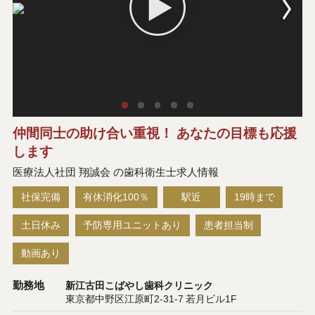
仲間同士の助け合い重視！ あなたの目標も応援
します
医療法人社団 翔誠会 の歯科衛生士求人情報
社保完備
有休消化100％
駅近
19時まで
土日休み
予防専用ユニットあり
患者担当制
動画あり
勤務地
新江古田こばやし歯科クリニック
東京都中野区江原町2-31-7 若月ビル1F